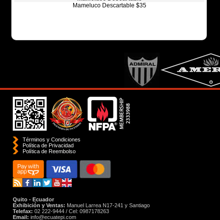
Mameluco Descartable $35
Términos y Condiciones
Política de Privacidad
Polí­tica de Reembolso
Quito - Ecuador
Exhibición y Ventas:
Manuel Larrea N17-241 y Santiago
Telefax:
02 222-9444 / Cel: 0987178263
Email:
info@ecuatepi.com