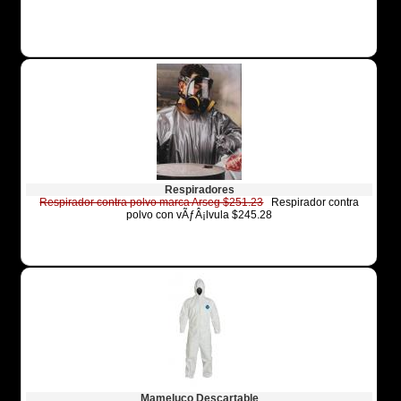
Respiradores
Respirador contra polvo marca Arseg $251.23
Respirador contra
polvo con vÃƒÂ¡lvula $245.28
Mameluco Descartable