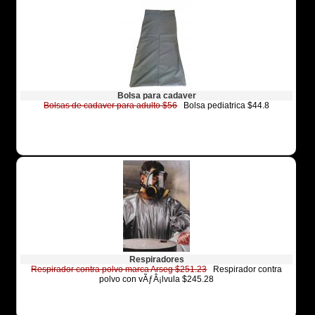
Bolsa para cadaver
Bolsas de cadaver para adulto $56
Bolsa pediatrica $44.8
Respiradores
Respirador contra polvo marca Arseg $251.23
Respirador contra
polvo con vÃƒÂ¡lvula $245.28