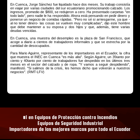
En Cuenca, Jorge Sánchez fue liquidado hace dos meses. Su trabajo consistía
en viajar por varias ciudades del sur ecuatoriano promocionando calzado. Los
ingresos, promedio de $800, se redujeron a cero. Ha presentado carpetas "en
todo lado", pero nadie le ha respondido. Ahora está pensando en pedir dinero y
ponerse un negocio de comidas rápidas. "Pero no sé si arriesgarme, ya que -
al no tener dinero- las cosas se vuelven muy complicadas", dijo este hombre
que debe mantener a su esposa y dos hijos y que, además, tiene varias
deudas vencidas.
En Cuenca, una muestra del desempleo es la plaza de San Francisco, que
acoge a diario a cientos de trabajadores informales y que se estrecha por la
cantidad de desocupados.
Para Mario Aguirre, representante de los importadores en el Ecuador, la cifra
que muestra el INEC en Cuenca "es más alta". Según Aguirre, un 35tanto por
ciento y 40tanto por ciento de trabajadores fue despedido en los últimos tres
meses en el sector del calzado y de ropa. "Y vamos a seguir despidiendo",
manifestó. "Si salimos de la crisis, les hemos dicho que volverán a nuestros
negocios". (RMT-LFV)
#1 en Equipos de Protección contra Incendios
Equipos de Seguridad Industrial
Importadores de las mejores marcas para todo el Ecuador