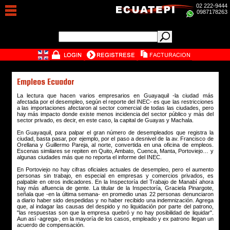
02 222-9444
0987178263
Empleos Ecuador
La lectura que hacen varios empresarios en Guayaquil -la ciudad más
afectada por el desempleo, según el reporte del INEC- es que las restricciones
a las importaciones afectaron al sector comercial de todas las ciudades, pero
hay más impacto donde existe menos incidencia del sector público y más del
sector privado, es decir, en este caso, la capital de Guayas y Machala.
En Guayaquil, para palpar el gran número de desempleados que registra la
ciudad, basta pasar, por ejemplo, por el paso a desnivel de la av. Francisco de
Orellana y Guillermo Pareja, al norte, convertida en una oficina de empleos.
Escenas similares se repiten en Quito, Ambato, Cuenca, Manta, Portoviejo… y
algunas ciudades más que no reporta el informe del INEC.
En Portoviejo no hay cifras oficiales actuales de desempleo, pero el aumento
personas sin trabajo, en especial en empresas y comercios privados, es
palpable en otros indicadores. En la Inspectoría del Trabajo de Manabí ahora
hay más afluencia de gente. La titular de la Inspectoría, Graciela Pinargote,
señala que -en la última semana- en promedio unas 22 personas denunciaron
a diario haber sido despedidas y no haber recibido una indemnización. Agrega
que, al indagar las causas del despido y no liquidación por parte del patrono,
"las respuestas son que la empresa quebró y no hay posibilidad de liquidar".
Aun así -agrega-, en la mayoría de los casos, empleado y ex patrono llegan un
acuerdo de compensación.