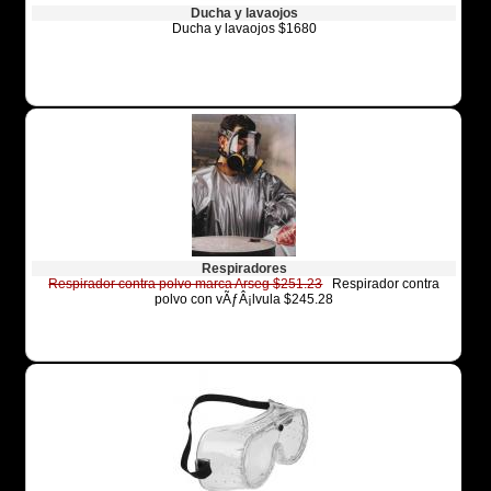
Ducha y lavaojos
Ducha y lavaojos $1680
Respiradores
Respirador contra polvo marca Arseg $251.23
Respirador contra
polvo con vÃƒÂ¡lvula $245.28