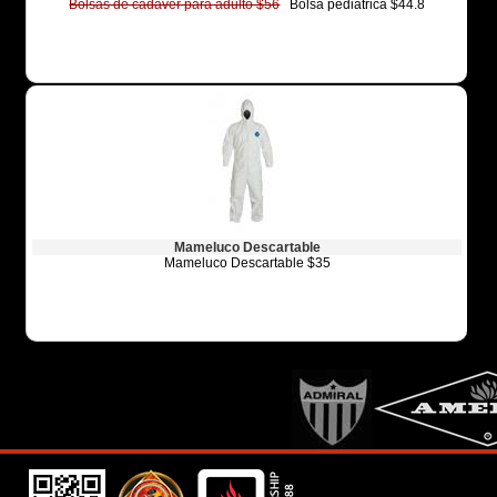
Bolsas de cadaver para adulto $56
Bolsa pediatrica $44.8
Mameluco Descartable
Mameluco Descartable $35