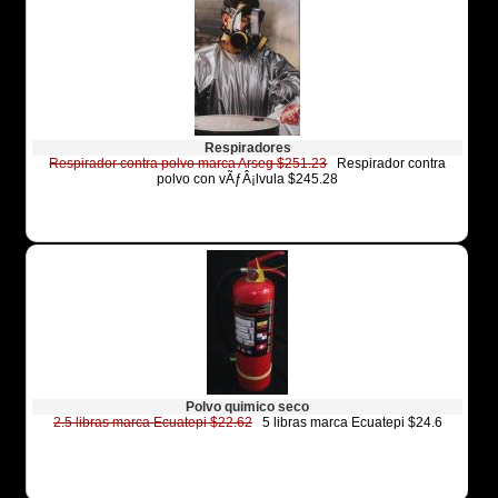
Respiradores
Respirador contra polvo marca Arseg $251.23
Respirador contra
polvo con vÃƒÂ¡lvula $245.28
Polvo quimico seco
2.5 libras marca Ecuatepi $22.62
5 libras marca Ecuatepi $24.6